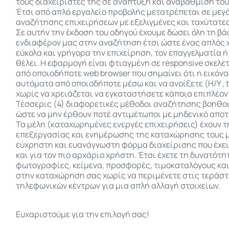
τους διαχειριστές της σε ανάπτυξη και αναβάθμιση του
Έτσι από απλό εργαλείο προβολής μετατρέπεται σε μεγ
αναζήτησης επιχειρήσεων με εξελιγμένες και ταχύτατε
Σε αυτήν την έκδοση του οδηγού έχουμε δώσει όλη τη βά
ενδιαφέρον μας στην αναζήτηση έτσι ώστε ένας απλός 
εύκολα και γρήγορα την επιχείρηση, τον επαγγελματία 
θέλει. Η εφαρμογή είναι φτιαγμένη σε responsive σκελετ
από οποιοδήποτε web browser που σημαίνει ότι η εικόν
αυτόματα από οποιοδήποτε μέσω και να ανοίξετε (Η/Υ , ta
χωρίς να χρειάζεται να εγκαταστήσετε κάποια επιπλέο
Τέσσερις (4) διαφορετικές μέθοδοι αναζήτησης βοηθο
ώστε να μην έρθουν ποτέ αντιμέτωποι με μηδενικό απο
Τα μέλη (καταχωρημένες ενεργές επιχειρήσεις) έχουν 
επεξεργασίας και ενημέρωσης της καταχώρησης τους 
εύχρηστη και ευανάγνωστη φόρμα διαχείρισης που έχει
και για τον πιο αρχάριο χρήστη. Έτσι έχετε τη δυνατότ
φωτογραφίες, κείμενα, προσφορές, τιμοκαταλόγους και 
στην καταχώρηση σας χωρίς να περιμένετε στις τεράστ
τηλεφωνικών κέντρων για μια απλή αλλαγή στοιχείων.
Ευχαριστούμε για την επιλογή σας!