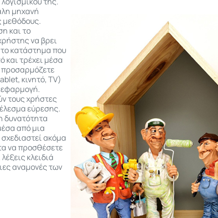
 λογισμικού της.
άλη μηχανή
ς μεθόδους.
ση και το
χρήστης να βρει
ή το κατάστημα που
ό και τρέχει μέσα
α προσαρμόζετε
blet, κινητό, TV)
ν εφαρμογή.
ύν τους χρήστες
τέλεσμα εύρεσης.
τη δυνατότητα
μέσα από μια
 σχεδιαστεί ακόμα
ητα να προσθέσετε
λέξεις κλειδιά
ιες αναμονές των