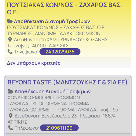
ΠΟΥΤΣΙΑΚΑΣ ΚΩΝ/ΝΟΣ – ΖΑΧΑΡΟΣ ΒΑΣ.
Ο.Ε.
Αποθήκευση Διανομή Τροφίμων
ΠΟΥΤΣΙΑΚΑΣ ΚΩΝ/ΝΟΣ – ΖΑΧΑΡΟΣ ΒΑΣ. Ο.Ε.
ΤΥΡΝΑΒΟΣ , ΔΙΑΝΟΜΗ ΓΑΛΑΚΤΟΚΟΜΙΚΩΝ
Διεύθυνση:
1ο ΧΛΜ ΤΥΡΝΑΒΟΥ - ΚΟΖΑΝΗΣ
Τυρναβος
40100
ΛΑΡΙΣΑΣ
Τηλέφωνο:
2492029035
Δεν υπάρχουν κριτικές
Αγαπ
Αποθήκευση Διανομή Τροφίμων
BEYOND TASTE (ΜΑΝΤΖΟΥΚΗΣ Γ & ΣΙΑ ΕΕ)
Αποθήκευση Διανομή Τροφίμων
ΧΟΝΔΡΙΚΟ ΕΜΠΟΡΙΟ ΤΡΟΦΙΜΩΝ
ΓΛΥΦΑΔΑ,ΤΥΠΟΠΟΙΗΜΕΝΑ ΤΡΟΦΙΜΑ
ΓΛΥΦΑΔΑ,GOURMET ΤΡΟΦΙΜΑ ΓΛΥΦΑΔΑ, Γλυφάδα
Διεύθυνση:
Βενεζουέλας 23
Γλυφάδα
16674
ΑΤΤΙΚΗΣ
Τηλέφωνο:
2109611199