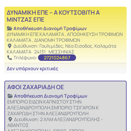
Αγαπ
Αποθήκευση Διανομή Τροφίμων
ΔΥΝΑΜΙΚΗ ΕΠΕ – Α ΚΟΥΤΣΟΒΙΤΗ Α
ΜΙΝΤΖΑΣ ΕΠΕ
Αποθήκευση Διανομή Τροφίμων
ΔΥΝΑΜΙΚΗ ΕΠΕ ΚΑΛΑΜΑΤΑ , ΑΠΟΘΗΚΕΥΣΗ ΤΡΟΦΙΜΩΝ
ΚΑΛΑΜΑΤΑ , ΔΙΑΝΟΜΗ ΤΡΟΦΙΜΩΝ
Διεύθυνση:
Γουλιμίδες, Νέα Είσοδος, Καλαμάτα
ΚΑΛΑΜΑΤΑ
24131
ΜΕΣΣΗΝΙΑΣ
Τηλέφωνο:
2721024867
Δεν υπάρχουν κριτικές
Αγαπ
Αποθήκευση Διανομή Τροφίμων
ΑΦΟΙ ΖΑΧΑΡΙΑΔΗ ΟΕ
Αποθήκευση Διανομή Τροφίμων
ΕΜΠΟΡΙΟ ΕΙΔΩΝ ΚΑΠΝΙΣΤΟΥ ΣΤΗΝ
ΑΛΕΞΑΝΔΡΟΥΠΟΛΗ,ΕΜΠΟΡΙΟ ΤΣΙΓΑΡΩΝ Κ
ΖΑΧΑΡΩΔΗ ΣΤΗΝ ΑΛΕΞΑΝΔΡΟΥΠΟΛΗ
Διεύθυνση:
2 ΧΛΜ ΑΛΕΞΑΝΔΡΟΥΠΟΛΗΣ -
ΑΒΑΝΤΟΣ