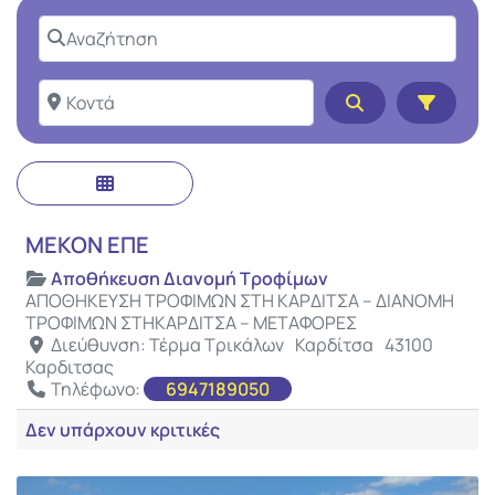
Αναζήτηση
Κοντά
Αναζήτηση
Αγαπ
Αποθήκευση Διανομή Τροφίμων
ΜΕΚΟΝ ΕΠΕ
Αποθήκευση Διανομή Τροφίμων
ΑΠΟΘΗΚΕΥΣΗ ΤΡΟΦΙΜΩΝ ΣΤΗ ΚΑΡΔΙΤΣΑ – ΔΙΑΝΟΜΗ
ΤΡΟΦΙΜΩΝ ΣΤΗΚΑΡΔΙΤΣΑ – ΜΕΤΑΦΟΡΕΣ
Διεύθυνση:
Τέρμα Τρικάλων
Καρδίτσα
43100
Καρδιτσας
Τηλέφωνο:
6947189050
Δεν υπάρχουν κριτικές