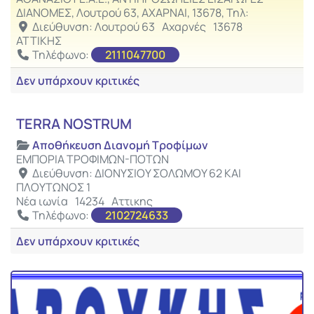
ΔΙΑΝΟΜΕΣ, Λουτρού 63, ΑΧΑΡΝΑΙ, 13678, Τηλ:
Διεύθυνση:
Λουτρού 63
Αχαρνές
13678
ΑΤΤΙΚΗΣ
Τηλέφωνο:
2111047700
Δεν υπάρχουν κριτικές
Αγαπ
Αποθήκευση Διανομή Τροφίμων
TERRA NOSTRUM
Αποθήκευση Διανομή Τροφίμων
ΕΜΠΟΡΙΑ ΤΡΟΦΙΜΩΝ-ΠΟΤΩΝ
Διεύθυνση:
ΔΙΟΝΥΣΙΟΥ ΣΟΛΩΜΟΥ 62 ΚΑΙ
ΠΛΟΥΤΩΝΟΣ 1
Νέα ιωνία
14234
Αττικης
Τηλέφωνο:
2102724633
Δεν υπάρχουν κριτικές