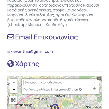
καρδιάς (φορητό μηχάνημα) έλεγχος και
παρακολούθηση: αρτηριακής υπέρτασης Μαρούσι,
καρδιακής ανεπάρκειας, στεφανιαίας νόσου
Μαρούσι, δυσλιπιδαιμίας, αρρυθμιών Μαρούσι,
βηματοδοτών, πλήρης καρδιολογικός έλεγχος
(check up) Μαρούσι. Καρδιολόγο
Email Επικοινωνίας
iskievanthia
@
gmail.com
Χάρτης
+
−
Πατήστε το πλήκτρο Enter για αναζήτηση