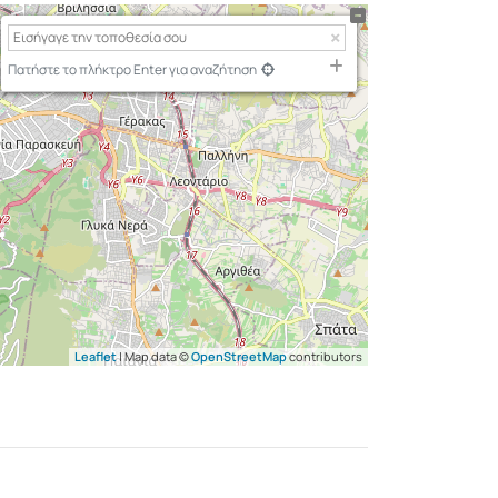
Πατήστε το πλήκτρο Enter για αναζήτηση
Leaflet
| Map data ©
OpenStreetMap
contributors