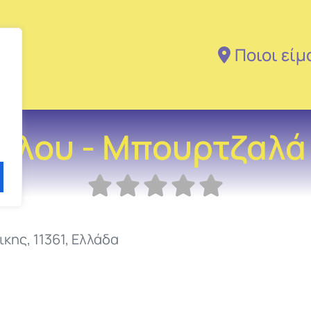
Ποιοι είμ
ύλου - Μπουρτζαλά 
ικης
,
11361
,
Ελλάδα