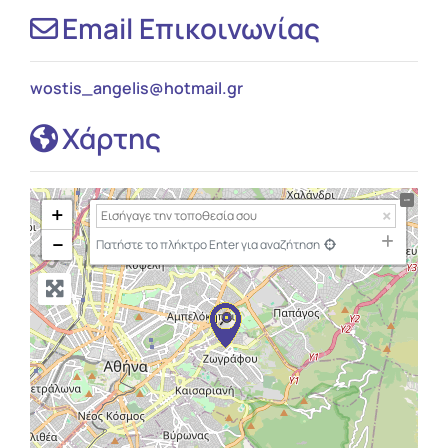
Email Επικοινωνίας
wostis_angelis
@
hotmail.gr
Χάρτης
+
−
Πατήστε το πλήκτρο Enter για αναζήτηση