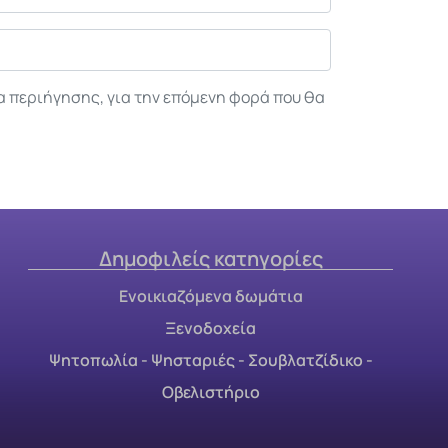
α περιήγησης, για την επόμενη φορά που θα
Δημοφιλείς κατηγορίες
Ενοικιαζόμενα δωμάτια
Ξενοδοχεία
Ψητοπωλία - Ψησταριές - Σουβλατζίδικο -
Οβελιστήριο