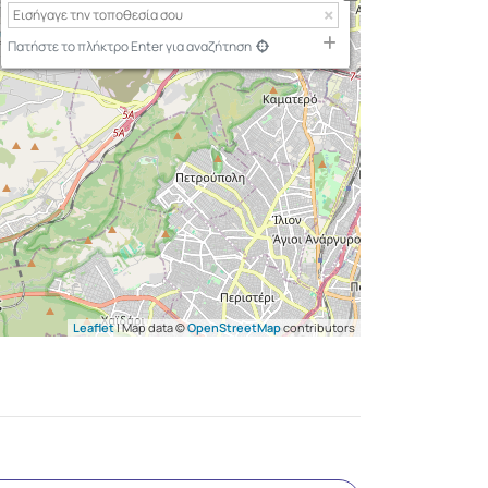
Πατήστε το πλήκτρο Enter για αναζήτηση
Leaflet
| Map data ©
OpenStreetMap
contributors