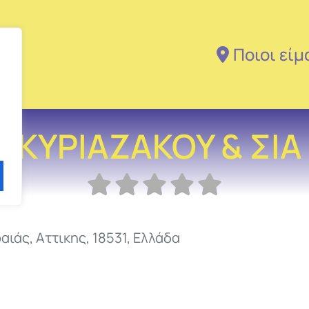
Ποιοι είμ
Κ.ΚΥΡΙΑΖΑΚΟΥ & ΣΙΑ
ραιάς
,
Αττικης
,
18531
,
Ελλάδα