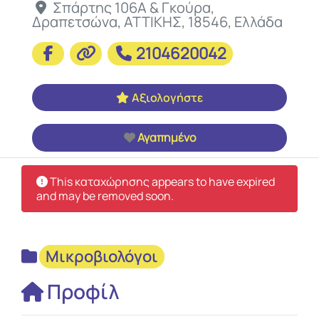
Σπάρτης 106Α & Γκούρα
,
Δραπετσώνα
,
ΑΤΤΙΚΗΣ
,
18546
,
Ελλάδα
2104620042
Αξιολογήστε
Αγαπημένο
This καταχώρησης appears to have expired
and may be removed soon.
Μικροβιολόγοι
Προφίλ