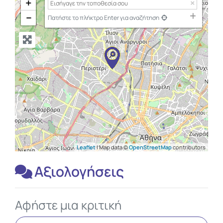
+
−
Πατήστε το πλήκτρο Enter για αναζήτηση
Leaflet
| Map data ©
OpenStreetMap
contributors
Αξιολογήσεις
Αφήστε μια κριτική