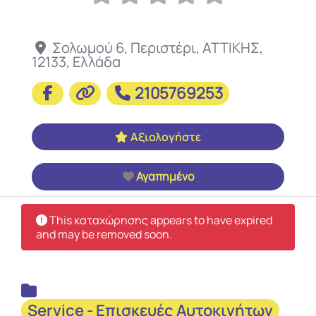
Σολωμού 6
,
Περιστέρι
,
ΑΤΤΙΚΗΣ
,
12133
,
Ελλάδα
2105769253
Αξιολογήστε
Αγαπημένο
This καταχώρησης appears to have expired
and may be removed soon.
Service - Επισκευές Αυτοκινήτων