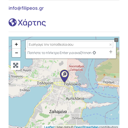
info
@
filipeos.gr
Χάρτης
+
−
Πατήστε το πλήκτρο Enter για αναζήτηση
Leaflet
| Map data ©
OpenStreetMap
contributors