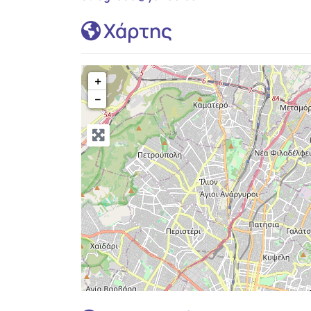
Χάρτης
+
−