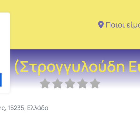
Ποιοι είμ
 (Στρογγυλούδη Ευ
ης
,
15235
,
Ελλάδα