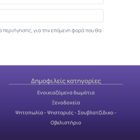
α περιήγησης, για την επόμενη φορά που θα
Δημοφιλείς κατηγορίες
Ενοικιαζόμενα δωμάτια
Ξενοδοχεία
Ψητοπωλία - Ψησταριές - Σουβλατζίδικο -
Οβελιστήριο