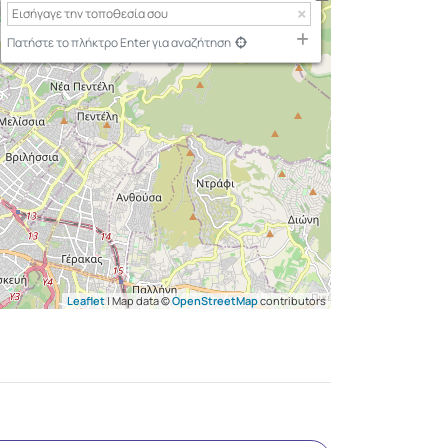
Πατήστε το πλήκτρο Enter για αναζήτηση
Leaflet
| Map data ©
OpenStreetMap
contributors