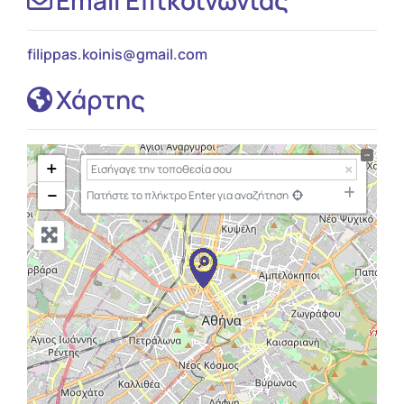
filippas.koinis
@
gmail.com
Χάρτης
+
−
Πατήστε το πλήκτρο Enter για αναζήτηση