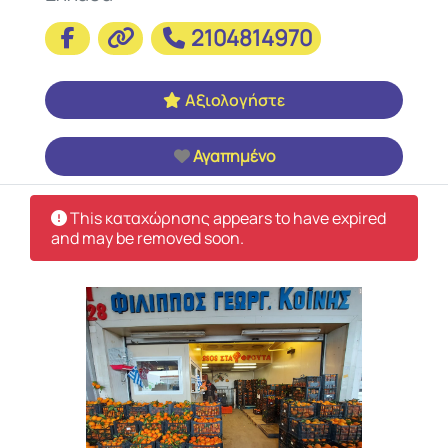
2104814970
Αξιολογήστε
Αγαπημένο
This καταχώρησης appears to have expired
and may be removed soon.
Προηγούμενο
Επόμεν